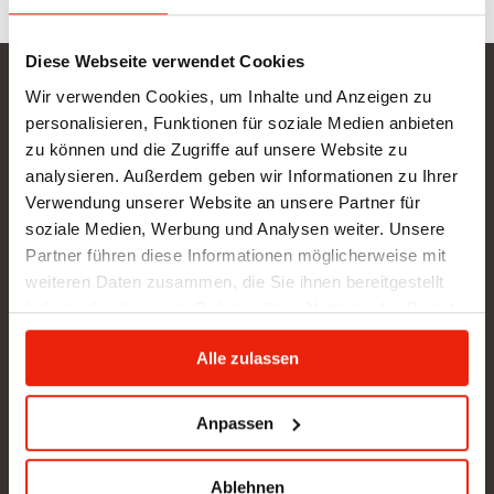
Diese Webseite verwendet Cookies
Wir verwenden Cookies, um Inhalte und Anzeigen zu
Gurtner Wellness GmbH
personalisieren, Funktionen für soziale Medien anbieten
SHOWROOM NEU: in Arbeit - wir bitten um etwas
zu können und die Zugriffe auf unsere Website zu
Geduld
analysieren. Außerdem geben wir Informationen zu Ihrer
Verwendung unserer Website an unsere Partner für
BÜRO (kein Kundenverkehr):
soziale Medien, Werbung und Analysen weiter. Unsere
Gunzing 57
Partner führen diese Informationen möglicherweise mit
4923 Lohnsburg
weiteren Daten zusammen, die Sie ihnen bereitgestellt
Tel.: +43/676/4403679
haben oder die sie im Rahmen Ihrer Nutzung der Dienste
office@gurtner-infrarot.at
gesammelt haben.
Alle zulassen
Anfrage senden
Anpassen
Pinterest
Ablehnen