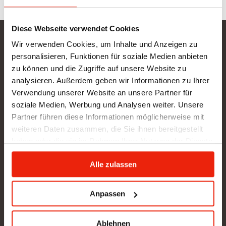
Diese Webseite verwendet Cookies
Wir verwenden Cookies, um Inhalte und Anzeigen zu
Gurtner Wellness GmbH
personalisieren, Funktionen für soziale Medien anbieten
SHOWROOM NEU: in Arbeit - wir bitten um etwas
zu können und die Zugriffe auf unsere Website zu
Geduld
analysieren. Außerdem geben wir Informationen zu Ihrer
Verwendung unserer Website an unsere Partner für
BÜRO (kein Kundenverkehr):
soziale Medien, Werbung und Analysen weiter. Unsere
Gunzing 57
Partner führen diese Informationen möglicherweise mit
4923 Lohnsburg
weiteren Daten zusammen, die Sie ihnen bereitgestellt
Tel.: +43/676/4403679
haben oder die sie im Rahmen Ihrer Nutzung der Dienste
office@gurtner-infrarot.at
gesammelt haben.
Alle zulassen
Anfrage senden
Anpassen
Pinterest
Ablehnen