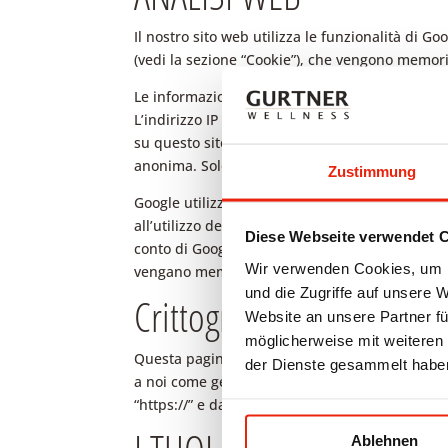
Il nostro sito web utilizza le funzionalità di Go
(vedi la sezione “Cookie”), che vengono memori
Le informazioni generate dal cookie relative al 
L’indirizzo IP trasmesso dal tuo browser nell’a
su questo sito web con il codice “anonymizeIP”.
anonima. Solo in casi eccezionali l’indirizzo IP 
Zustimmung
Google utilizzerà le informazioni raccolte per val
all’utilizzo del sito web e di Internet. Inoltre,
Diese Webseite verwendet 
conto di Google. In nessun caso Google colleghe
Wir verwenden Cookies, um I
vengano memorizzati i cookie. Abbiamo stipulato
und die Zugriffe auf unsere 
Crittografia SSL
Website an unsere Partner fü
möglicherweise mit weiteren
Questa pagina utilizza una crittografia SSL per
der Dienste gesammelt habe
a noi come gestori del sito. Una connessione cr
“https://” e dal simbolo del lucchetto nella barr
Ablehnen