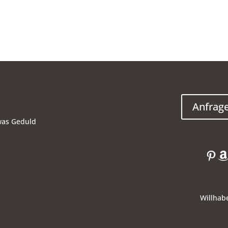
Anfrag
was Geduld
Pin
A
Willhab