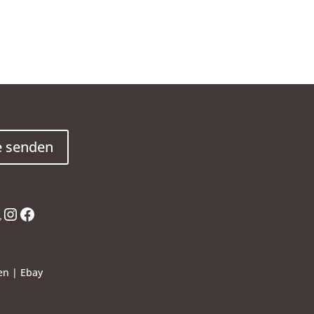
e senden
terest
mazon
Instagram
Facebook
en
|
Ebay