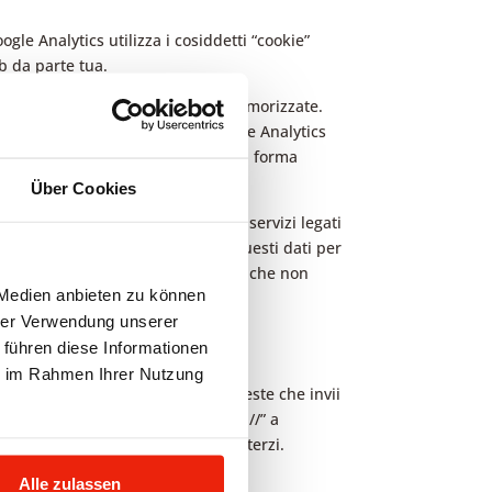
ogle Analytics utilizza i cosiddetti “cookie”
b da parte tua.
 di Google negli Stati Uniti e lì memorizzate.
gle. Inoltre, abbiamo esteso Google Analytics
he tutti i dati vengano raccolti in forma
 abbreviato.
Über Cookies
r i gestori del sito e fornire altri servizi legati
dalla legge o se i terzi elaborano questi dati per
configurando il tuo browser in modo che non
 Medien anbieten zu können
o nostro.
hrer Verwendung unserer
 führen diese Informationen
ie im Rahmen Ihrer Nutzung
iservati, come ad esempio le richieste che invii
rizzi del browser cambia da “http://” a
 a noi non possono essere letti da terzi.
Alle zulassen