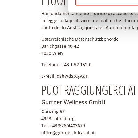
I TUOI DIRITTI
Hai fondamentalmente il diritto di accedere, corr
la legge sulla protezione dei dati o che i tuoi d
controllo. In Austria, questa è l’Autorità per la
Österreichische Datenschutzbehörde
Barichgasse 40-42
1030 Wien
Telefono: +43 1 52 152-0
E-Mail:
dsb@dsb.gv.at
PUOI RAGGIUNGERCI AI 
Gurtner Wellness GmbH
Gunzing 57
4923 Lohnsburg
Tel: +43/676/4403679
office@gurtner-infrarot.at