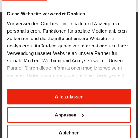
Diese Webseite verwendet Cookies
Wir verwenden Cookies, um Inhalte und Anzeigen zu
Gurtner Wellness GmbH
personalisieren, Funktionen für soziale Medien anbieten
zu können und die Zugriffe auf unsere Website zu
SHOWROOM NEU: in Arbeit - wir bitten um etwas
analysieren. Außerdem geben wir Informationen zu Ihrer
Geduld
Verwendung unserer Website an unsere Partner für
BÜRO (kein Kundenverkehr):
soziale Medien, Werbung und Analysen weiter. Unsere
Gunzing 57
Partner führen diese Informationen möglicherweise mit
4923 Lohnsburg
weiteren Daten zusammen, die Sie ihnen bereitgestellt
Tel.: +43/676/4403679
haben oder die sie im Rahmen Ihrer Nutzung der Dienste
office@gurtner-infrarot.at
gesammelt haben.
Alle zulassen
Anfrage senden
Anpassen
Ablehnen
Pinterest