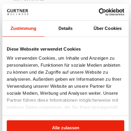
icon eco 1 – Control individual
Zustimmung
Details
Über Cookies
icon 1 Touch – para 1 reflector
icon 2 Touch – para 2 reflectores
icon 4 TOUCH – para hasta 4 reflectores
Diese Webseite verwendet Cookies
Wir verwenden Cookies, um Inhalte und Anzeigen zu
Más
personalisieren, Funktionen für soziale Medien anbieten
zu können und die Zugriffe auf unsere Website zu
analysieren. Außerdem geben wir Informationen zu Ihrer
Verwendung unserer Website an unsere Partner für
soziale Medien, Werbung und Analysen weiter. Unsere
Partner führen diese Informationen möglicherweise mit
weiteren Daten zusammen, die Sie ihnen bereitgestellt
haben oder die sie im Rahmen Ihrer Nutzung der Dienste
Luz de color
gesammelt haben.
Alle zulassen