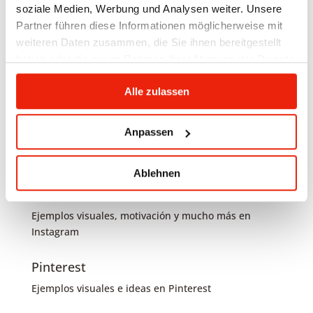
¿Necesita instrucciones de instalación o
soziale Medien, Werbung und Analysen weiter. Unsere
asesoramiento general? ¡Contáctenos fácilmente!
Partner führen diese Informationen möglicherweise mit
weiteren Daten zusammen, die Sie ihnen bereitgestellt
haben oder die sie im Rahmen Ihrer Nutzung der Dienste
gesammelt haben.
Alle zulassen
Anpassen
Facebook
News en Facebook
Ablehnen
Instagram
Ejemplos visuales, motivación y mucho más en
Instagram
Pinterest
Ejemplos visuales e ideas en Pinterest