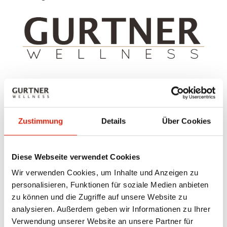
¡Compra ahora! - al Tienda en
línea de reflectores de infrarrojos
Zustimmung
Details
Über Cookies
y tecnología
Diese Webseite verwendet Cookies
Tecnología de infrarrojos y accesorios
Wir verwenden Cookies, um Inhalte und Anzeigen zu
para sauna
personalisieren, Funktionen für soziale Medien anbieten
En nuestra tienda en línea encontrará nuestros
zu können und die Zugriffe auf unsere Website zu
reflectores de infrarrojos y muchos artículos
analysieren. Außerdem geben wir Informationen zu Ihrer
accesorios. ¡Disfrute de las compras las 24 horas!
Verwendung unserer Website an unsere Partner für