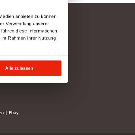
 Medien anbieten zu können
hrer Verwendung unserer
e senden
 führen diese Informationen
ie im Rahmen Ihrer Nutzung
Alle zulassen
en
|
Ebay