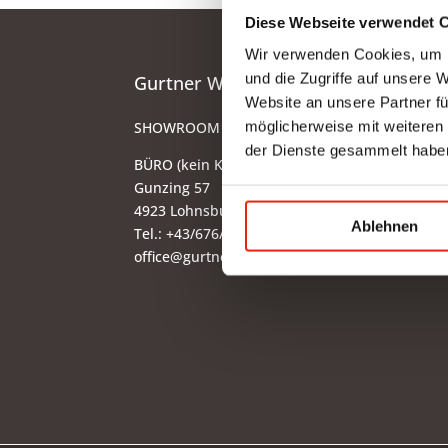
Diese Webseite verwendet 
Wir verwenden Cookies, um I
und die Zugriffe auf unsere 
Gurtner Wellness GmbH
Website an unsere Partner fü
möglicherweise mit weiteren
SHOWROOM NEU: in Arbeit - wir bitten um et
der Dienste gesammelt habe
BÜRO (kein Kundenverkehr):
Gunzing 57
4923 Lohnsburg
Ablehnen
Tel.: +43/676/4403679
office@gurtner-infrarot.at