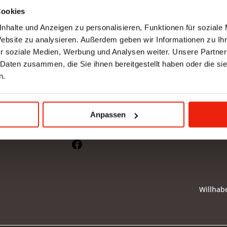
Cookies
nhalte und Anzeigen zu personalisieren, Funktionen für soziale
Website zu analysieren. Außerdem geben wir Informationen zu I
Anfrag
r soziale Medien, Werbung und Analysen weiter. Unsere Partner
 Daten zusammen, die Sie ihnen bereitgestellt haben oder die s
was Geduld
n.
Pinterest
Amazon
Anpassen
Instagram
Facebook
Willhab