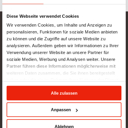
Diese Webseite verwendet Cookies
Wir verwenden Cookies, um Inhalte und Anzeigen zu
Gurtner Wellness GmbH
personalisieren, Funktionen für soziale Medien anbieten
SHOWROOM NEU: in Arbeit - wir bitten um etwas
zu können und die Zugriffe auf unsere Website zu
Geduld
analysieren. Außerdem geben wir Informationen zu Ihrer
Verwendung unserer Website an unsere Partner für
BÜRO (kein Kundenverkehr):
soziale Medien, Werbung und Analysen weiter. Unsere
Gunzing 57
Partner führen diese Informationen möglicherweise mit
4923 Lohnsburg
weiteren Daten zusammen, die Sie ihnen bereitgestellt
Tel.: +43/676/4403679
haben oder die sie im Rahmen Ihrer Nutzung der Dienste
office@gurtner-infrarot.at
gesammelt haben.
Alle zulassen
Anfrage senden
Anpassen
Pinterest
Ablehnen