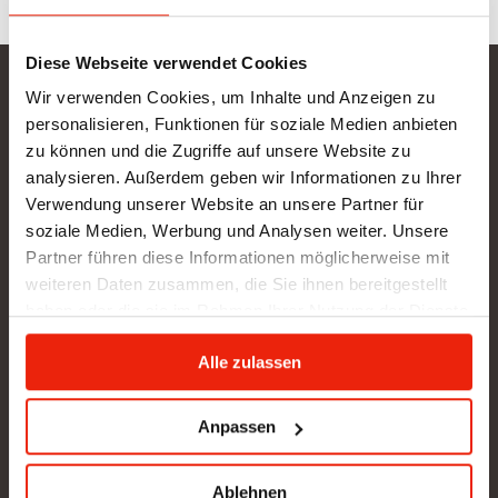
Diese Webseite verwendet Cookies
Wir verwenden Cookies, um Inhalte und Anzeigen zu
Gurtner Wellness GmbH
personalisieren, Funktionen für soziale Medien anbieten
SHOWROOM NEU: in Arbeit - wir bitten um etwas
zu können und die Zugriffe auf unsere Website zu
Geduld
analysieren. Außerdem geben wir Informationen zu Ihrer
Verwendung unserer Website an unsere Partner für
BÜRO (kein Kundenverkehr):
soziale Medien, Werbung und Analysen weiter. Unsere
Gunzing 57
Partner führen diese Informationen möglicherweise mit
4923 Lohnsburg
weiteren Daten zusammen, die Sie ihnen bereitgestellt
Tel.: +43/676/4403679
haben oder die sie im Rahmen Ihrer Nutzung der Dienste
office@gurtner-infrarot.at
gesammelt haben.
Alle zulassen
Anfrage senden
Anpassen
Pinterest
Ablehnen