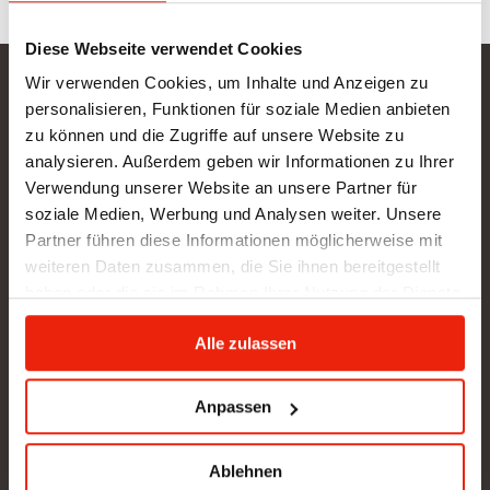
Diese Webseite verwendet Cookies
Wir verwenden Cookies, um Inhalte und Anzeigen zu
Gurtner Wellness GmbH
personalisieren, Funktionen für soziale Medien anbieten
zu können und die Zugriffe auf unsere Website zu
SHOWROOM NEU: in Arbeit - wir bitten um etwas
analysieren. Außerdem geben wir Informationen zu Ihrer
Geduld
Verwendung unserer Website an unsere Partner für
BÜRO (kein Kundenverkehr):
soziale Medien, Werbung und Analysen weiter. Unsere
Gunzing 57
Partner führen diese Informationen möglicherweise mit
4923 Lohnsburg
weiteren Daten zusammen, die Sie ihnen bereitgestellt
Tel.: +43/676/4403679
haben oder die sie im Rahmen Ihrer Nutzung der Dienste
office@gurtner-infrarot.at
gesammelt haben.
Alle zulassen
Anfrage senden
Anpassen
Ablehnen
Pinterest