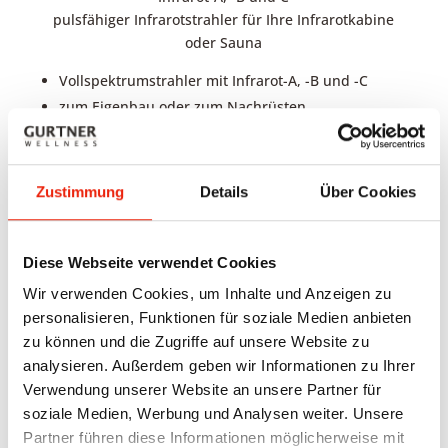
pulsfähiger Infrarotstrahler für Ihre
Infrarotkabine
oder Sauna
Vollspektrumstrahler mit Infrarot-A, -B und -C
zum Eigenbau oder zum Nachrüsten
IPX4 spritzwassergeschützt
TÜV geprüft
geschützte Technik – höherer Rotanteil
Zustimmung
Details
Über Cookies
planare Filterscheibe für hohen Rotlichtanteil
linearer Doppelfilter für mehr Tiefenwärme
Doppelgehäuse
Diese Webseite verwendet Cookies
Einstellbarer Infrarotbereich (in Verbindung mit
Wir verwenden Cookies, um Inhalte und Anzeigen zu
icon-Steuerung)
personalisieren, Funktionen für soziale Medien anbieten
Linearer Doppelfilter für höheren Rotlichtanteil
zu können und die Zugriffe auf unsere Website zu
analysieren. Außerdem geben wir Informationen zu Ihrer
Verwendung unserer Website an unsere Partner für
Der Tiefenwärmeanteil im Vergleich:
soziale Medien, Werbung und Analysen weiter. Unsere
Partner führen diese Informationen möglicherweise mit