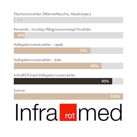
Flächenstrahler (Wärmeflasche, Heizkörper)
0%
0%
Keramik-, Incoloy-/Magnesiumoxyd-Strahler
10%
10%
Vollspektrumstrahler – opak
70%
70%
Vollspektrumstrahler – klar
80%
80%
InfraROTmed Vollspektrumstrahler
90%
90%
Sonne
100%
100%