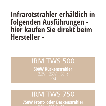
Infrarotstrahler erhältlich in
folgenden Ausführungen -
hier kaufen Sie direkt beim
Hersteller -
IRM TWS 500
500W Rückenstrahler
2,2A – 230V – 50hz
IPX4
IRM TWS 750
750W Front- oder Deckenstrahler