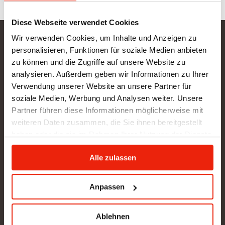
Diese Webseite verwendet Cookies
Wir verwenden Cookies, um Inhalte und Anzeigen zu
Gurtner Wellness GmbH
personalisieren, Funktionen für soziale Medien anbieten
zu können und die Zugriffe auf unsere Website zu
SHOWROOM NEU: in Arbeit - wir bitten um etwas
analysieren. Außerdem geben wir Informationen zu Ihrer
Geduld
Verwendung unserer Website an unsere Partner für
BÜRO (kein Kundenverkehr):
soziale Medien, Werbung und Analysen weiter. Unsere
Gunzing 57
Partner führen diese Informationen möglicherweise mit
4923 Lohnsburg
weiteren Daten zusammen, die Sie ihnen bereitgestellt
Tel.: +43/676/4403679
haben oder die sie im Rahmen Ihrer Nutzung der Dienste
office@gurtner-infrarot.at
gesammelt haben.
Alle zulassen
Anfrage senden
Anpassen
Ablehnen
Pinterest