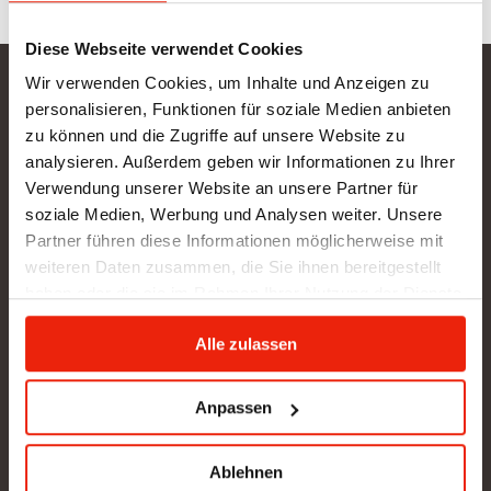
Diese Webseite verwendet Cookies
Wir verwenden Cookies, um Inhalte und Anzeigen zu
Gurtner Wellness GmbH
personalisieren, Funktionen für soziale Medien anbieten
zu können und die Zugriffe auf unsere Website zu
SHOWROOM NEU: in Arbeit - wir bitten um etwas
analysieren. Außerdem geben wir Informationen zu Ihrer
Geduld
Verwendung unserer Website an unsere Partner für
BÜRO (kein Kundenverkehr):
soziale Medien, Werbung und Analysen weiter. Unsere
Gunzing 57
Partner führen diese Informationen möglicherweise mit
4923 Lohnsburg
weiteren Daten zusammen, die Sie ihnen bereitgestellt
Tel.: +43/676/4403679
haben oder die sie im Rahmen Ihrer Nutzung der Dienste
office@gurtner-infrarot.at
gesammelt haben.
Alle zulassen
Anfrage senden
Anpassen
Ablehnen
Pinterest