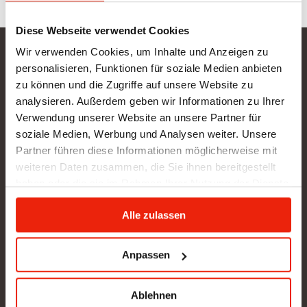
Diese Webseite verwendet Cookies
Wir verwenden Cookies, um Inhalte und Anzeigen zu
Gurtner Wellness GmbH
personalisieren, Funktionen für soziale Medien anbieten
zu können und die Zugriffe auf unsere Website zu
SHOWROOM NEU: in Arbeit - wir bitten um etwas
analysieren. Außerdem geben wir Informationen zu Ihrer
Geduld
Verwendung unserer Website an unsere Partner für
BÜRO (kein Kundenverkehr):
soziale Medien, Werbung und Analysen weiter. Unsere
Gunzing 57
Partner führen diese Informationen möglicherweise mit
4923 Lohnsburg
weiteren Daten zusammen, die Sie ihnen bereitgestellt
Tel.: +43/676/4403679
haben oder die sie im Rahmen Ihrer Nutzung der Dienste
office@gurtner-infrarot.at
gesammelt haben.
Alle zulassen
Anfrage senden
Anpassen
Ablehnen
Pinterest