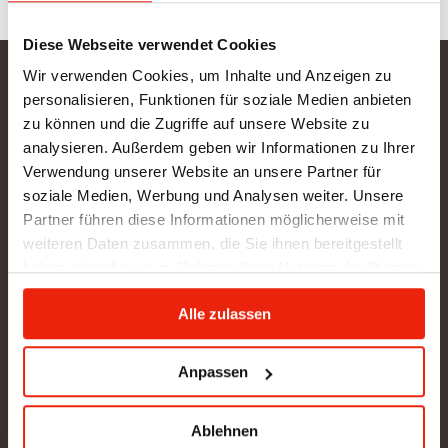
Diese Webseite verwendet Cookies
Wir verwenden Cookies, um Inhalte und Anzeigen zu
Gurtner Wellness GmbH
personalisieren, Funktionen für soziale Medien anbieten
zu können und die Zugriffe auf unsere Website zu
SHOWROOM NEU: in Arbeit - wir bitten um etwas
analysieren. Außerdem geben wir Informationen zu Ihrer
Geduld
Verwendung unserer Website an unsere Partner für
BÜRO (kein Kundenverkehr):
soziale Medien, Werbung und Analysen weiter. Unsere
Gunzing 57
Partner führen diese Informationen möglicherweise mit
4923 Lohnsburg
weiteren Daten zusammen, die Sie ihnen bereitgestellt
Tel.: +43/676/4403679
haben oder die sie im Rahmen Ihrer Nutzung der Dienste
office@gurtner-infrarot.at
gesammelt haben.
Alle zulassen
Anfrage senden
Anpassen
Ablehnen
Pinterest