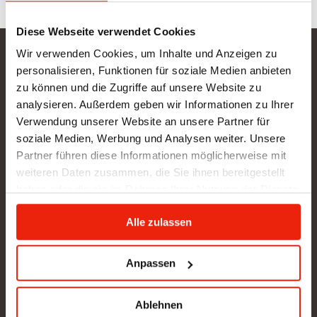
Diese Webseite verwendet Cookies
Wir verwenden Cookies, um Inhalte und Anzeigen zu
Gurtner Wellness GmbH
personalisieren, Funktionen für soziale Medien anbieten
zu können und die Zugriffe auf unsere Website zu
SHOWROOM NEU: in Arbeit - wir bitten um etwas
analysieren. Außerdem geben wir Informationen zu Ihrer
Geduld
Verwendung unserer Website an unsere Partner für
BÜRO (kein Kundenverkehr):
soziale Medien, Werbung und Analysen weiter. Unsere
Gunzing 57
Partner führen diese Informationen möglicherweise mit
4923 Lohnsburg
weiteren Daten zusammen, die Sie ihnen bereitgestellt
Tel.: +43/676/4403679
haben oder die sie im Rahmen Ihrer Nutzung der Dienste
office@gurtner-infrarot.at
gesammelt haben.
Alle zulassen
Anfrage senden
Anpassen
Ablehnen
Pinterest