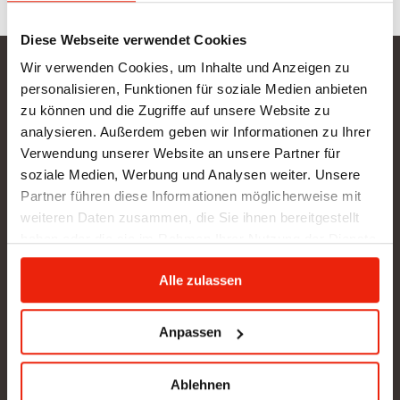
Diese Webseite verwendet Cookies
Wir verwenden Cookies, um Inhalte und Anzeigen zu
Gurtner Wellness GmbH
personalisieren, Funktionen für soziale Medien anbieten
zu können und die Zugriffe auf unsere Website zu
SHOWROOM NEU: in Arbeit - wir bitten um etwas
analysieren. Außerdem geben wir Informationen zu Ihrer
Geduld
Verwendung unserer Website an unsere Partner für
BÜRO (kein Kundenverkehr):
soziale Medien, Werbung und Analysen weiter. Unsere
Gunzing 57
Partner führen diese Informationen möglicherweise mit
4923 Lohnsburg
weiteren Daten zusammen, die Sie ihnen bereitgestellt
Tel.: +43/676/4403679
haben oder die sie im Rahmen Ihrer Nutzung der Dienste
office@gurtner-infrarot.at
gesammelt haben.
Alle zulassen
Anfrage senden
Anpassen
Ablehnen
Pinterest