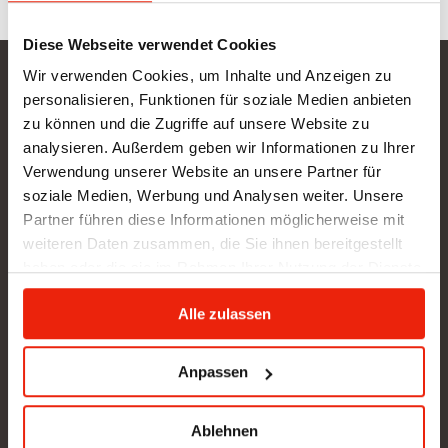
Diese Webseite verwendet Cookies
Wir verwenden Cookies, um Inhalte und Anzeigen zu
Gurtner Wellness GmbH
personalisieren, Funktionen für soziale Medien anbieten
zu können und die Zugriffe auf unsere Website zu
SHOWROOM NEU: in Arbeit - wir bitten um etwas
analysieren. Außerdem geben wir Informationen zu Ihrer
Geduld
Verwendung unserer Website an unsere Partner für
BÜRO (kein Kundenverkehr):
soziale Medien, Werbung und Analysen weiter. Unsere
Gunzing 57
Partner führen diese Informationen möglicherweise mit
4923 Lohnsburg
weiteren Daten zusammen, die Sie ihnen bereitgestellt
Tel.: +43/676/4403679
haben oder die sie im Rahmen Ihrer Nutzung der Dienste
office@gurtner-infrarot.at
gesammelt haben.
Alle zulassen
Anfrage senden
Anpassen
Ablehnen
Pinterest