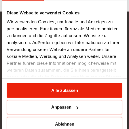
Diese Webseite verwendet Cookies
Wir verwenden Cookies, um Inhalte und Anzeigen zu
Gurtner Wellness GmbH
personalisieren, Funktionen für soziale Medien anbieten
zu können und die Zugriffe auf unsere Website zu
SHOWROOM NEU: in Arbeit - wir bitten um etwas
analysieren. Außerdem geben wir Informationen zu Ihrer
Geduld
Verwendung unserer Website an unsere Partner für
BÜRO (kein Kundenverkehr):
soziale Medien, Werbung und Analysen weiter. Unsere
Gunzing 57
Partner führen diese Informationen möglicherweise mit
4923 Lohnsburg
weiteren Daten zusammen, die Sie ihnen bereitgestellt
Tel.: +43/676/4403679
haben oder die sie im Rahmen Ihrer Nutzung der Dienste
office@gurtner-infrarot.at
gesammelt haben.
Alle zulassen
Anfrage senden
Anpassen
Ablehnen
Pinterest