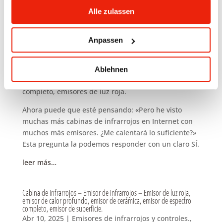
gesammelt haben.
Alle zulassen
Se necesita un emisor de calor para la espalda y otro
para proporcionar calor al frente del cuerpo. Este
principio se puede aplicar tanto a cabinas de asiento
Anpassen
como a cabinas de tumbona.
Ablehnen
Ahora puede que esté pensando: «Pero he visto
muchas más cabinas de infrarrojos en Internet con
muchos más emisores. ¿Me calentará lo suficiente?»
Esta pregunta la podemos responder con un claro SÍ.
leer más…
Cabina de infrarrojos – Emisor de infrarrojos – Emisor de luz roja,
emisor de calor profundo, emisor de cerámica, emisor de espectro
completo, emisor de superficie.
Abr 10, 2025
|
Emisores de infrarrojos y controles.
,