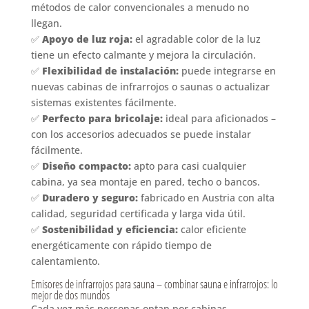
métodos de calor convencionales a menudo no
llegan.
✅
Apoyo de luz roja:
el agradable color de la luz
tiene un efecto calmante y mejora la circulación.
✅
Flexibilidad de instalación:
puede integrarse en
nuevas cabinas de infrarrojos o saunas o actualizar
sistemas existentes fácilmente.
✅
Perfecto para bricolaje:
ideal para aficionados –
con los accesorios adecuados se puede instalar
fácilmente.
✅
Diseño compacto:
apto para casi cualquier
cabina, ya sea montaje en pared, techo o bancos.
✅
Duradero y seguro:
fabricado en Austria con alta
calidad, seguridad certificada y larga vida útil.
✅
Sostenibilidad y eficiencia:
calor eficiente
energéticamente con rápido tiempo de
calentamiento.
Emisores de infrarrojos para sauna – combinar sauna e infrarrojos: lo
mejor de dos mundos
Cada vez más personas optan por cabinas