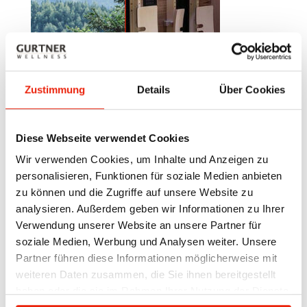
Zustimmung
Details
Über Cookies
Diese Webseite verwendet Cookies
Wir verwenden Cookies, um Inhalte und Anzeigen zu
leer más…
personalisieren, Funktionen für soziale Medien anbieten
zu können und die Zugriffe auf unsere Website zu
analysieren. Außerdem geben wir Informationen zu Ihrer
¿Construir una cabina de infrarrojos por uno mismo? ¿Cuántos
Verwendung unserer Website an unsere Partner für
emisores necesito?
soziale Medien, Werbung und Analysen weiter. Unsere
Abr 10, 2025
|
Emisores de infrarrojos y controles.
Partner führen diese Informationen möglicherweise mit
Las cabinas de infrarrojos con emisores de calor
weiteren Daten zusammen, die Sie ihnen bereitgestellt
profundo siempre están construidas de la misma
haben oder die sie im Rahmen Ihrer Nutzung der Dienste
manera.