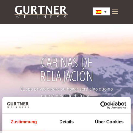
CABINAS DE
RELAJACIÓN
EL spa privado para su hogar será algo que no
querrá dejar de disfrutar.
Zustimmung
Details
Über Cookies