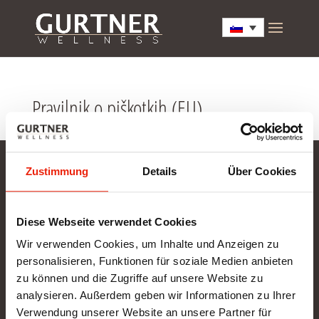
Pravilnik o piškotkih (EU)
Zustimmung
Details
Über Cookies
Gurtner Wellness GmbH
SHOWROOM NEU: in Arbeit - wir bitten um etwas
Diese Webseite verwendet Cookies
Geduld
Wir verwenden Cookies, um Inhalte und Anzeigen zu
BÜRO (kein Kundenverkehr):
personalisieren, Funktionen für soziale Medien anbieten
Gunzing 57
zu können und die Zugriffe auf unsere Website zu
4923 Lohnsburg
analysieren. Außerdem geben wir Informationen zu Ihrer
Tel.: +43/676/4403679
Verwendung unserer Website an unsere Partner für
office@gurtner-infrarot.at