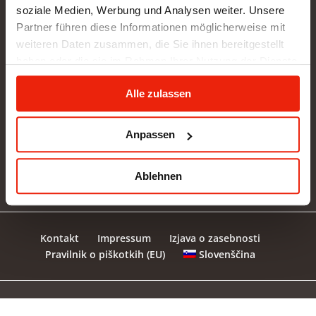
soziale Medien, Werbung und Analysen weiter. Unsere
Partner führen diese Informationen möglicherweise mit
weiteren Daten zusammen, die Sie ihnen bereitgestellt
Anfrage senden
haben oder die sie im Rahmen Ihrer Nutzung der Dienste
gesammelt haben.
Alle zulassen
Pinterest
Amazon
Instagram
Facebook
Anpassen
Willhaben
|
Ebay
Ablehnen
Kontakt
Impressum
Izjava o zasebnosti
Slovenščina
Pravilnik o piškotkih (EU)