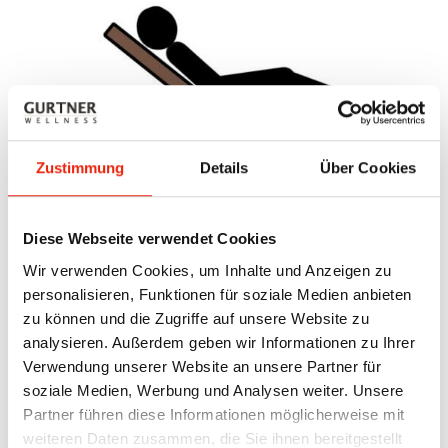
Zustimmung
Details
Über Cookies
Diese Webseite verwendet Cookies
določitev prostora za ležalno kabino
Wir verwenden Cookies, um Inhalte und Anzeigen zu
personalisieren, Funktionen für soziale Medien anbieten
Za ležanje potrebujete bistveno več prostora.
zu können und die Zugriffe auf unsere Website zu
Razmislite, ali želite vgraditi ukrivljeno ali ravno
analysieren. Außerdem geben wir Informationen zu Ihrer
ležalno površino. Postavite svojo želeno ležalno
Verwendung unserer Website an unsere Partner für
površino ali na tla položite podlogo/deko ustrezne
soziale Medien, Werbung und Analysen weiter. Unsere
velikosti. Okoli naj ne bo prostora pretesno
Partner führen diese Informationen möglicherweise mit
odmerjenega. Preverite, kje se vrata lahko dobro
odpirajo in kje se lahko udobno uležete na ležalno
weiteren Daten zusammen, die Sie ihnen bereitgestellt