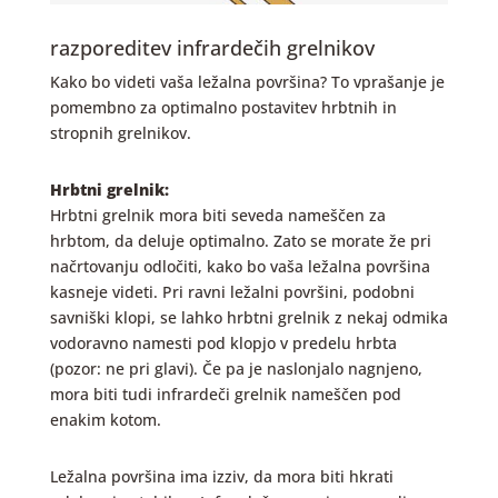
razporeditev infrardečih grelnikov
Kako bo videti vaša ležalna površina? To vprašanje je
pomembno za optimalno postavitev hrbtnih in
stropnih grelnikov.
Hrbtni grelnik:
Hrbtni grelnik mora biti seveda nameščen za
hrbtom, da deluje optimalno. Zato se morate že pri
načrtovanju odločiti, kako bo vaša ležalna površina
kasneje videti. Pri ravni ležalni površini, podobni
savniški klopi, se lahko hrbtni grelnik z nekaj odmika
vodoravno namesti pod klopjo v predelu hrbta
(pozor: ne pri glavi). Če pa je naslonjalo nagnjeno,
mora biti tudi infrardeči grelnik nameščen pod
enakim kotom.
Ležalna površina ima izziv, da mora biti hkrati