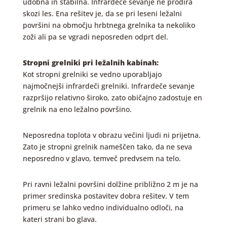
udobna in stabilna. Infrardeče sevanje ne prodira
skozi les. Ena rešitev je, da se pri leseni ležalni
površini na območju hrbtnega grelnika ta nekoliko
zoži ali pa se vgradi neposreden odprt del.
Stropni grelniki pri ležalnih kabinah:
Kot stropni grelniki se vedno uporabljajo
najmočnejši infrardeči grelniki. Infrardeče sevanje
razpršijo relativno široko, zato običajno zadostuje en
grelnik na eno ležalno površino.
Neposredna toplota v obrazu večini ljudi ni prijetna.
Zato je stropni grelnik nameščen tako, da ne seva
neposredno v glavo, temveč predvsem na telo.
Pri ravni ležalni površini dolžine približno 2 m je na
primer sredinska postavitev dobra rešitev. V tem
primeru se lahko vedno individualno odloči, na
kateri strani bo glava.