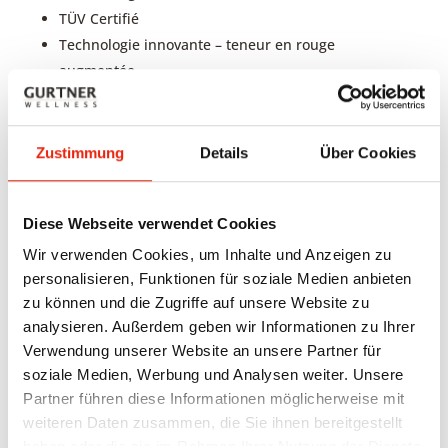
TÜV Certifié
Technologie innovante – teneur en rouge
augmentée
Réflecteur diamant
Bouclier en verre-céramique pour une chaleur
profonde semblable à celle du soleil
Zustimmung
Details
Über Cookies
Double boîtier
Plage infrarouge réglable (en combinaison avec le
Diese Webseite verwendet Cookies
système de contrôle icon ou le régulateur icon
Eco1)
Wir verwenden Cookies, um Inhalte und Anzeigen zu
Aucun cadre en bois supplémentaire nécessaire
personalisieren, Funktionen für soziale Medien anbieten
zu können und die Zugriffe auf unsere Website zu
Installation affleurante
analysieren. Außerdem geben wir Informationen zu Ihrer
Forme un système prêt à brancher avec les unités
Verwendung unserer Website an unsere Partner für
de contrôle ICON.
soziale Medien, Werbung und Analysen weiter. Unsere
Partner führen diese Informationen möglicherweise mit
weiteren Daten zusammen, die Sie ihnen bereitgestellt
p
Dimensions
haben oder die sie im Rahmen Ihrer Nutzung der Dienste