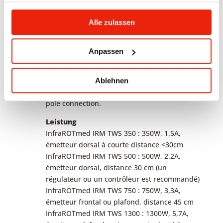
89 x 17.2 x 8.3 cm
gesammelt haben.
Depth of installation housing approx. 6.5 + 1.8
Alle zulassen
cm front frame
350-750W: Ventilation gap 1.5 cm
1300W ceiling heater: Ventilation gap above
Anpassen
20 cm
Connection
Power cable with cold appliance connector
Ablehnen
(compatible with icon Touch
controllers
) or 3-
pole connection.
Leistung
InfraROTmed IRM TWS 350 : 350W, 1,5A,
émetteur dorsal à courte distance <30cm
InfraROTmed IRM TWS 500 : 500W, 2,2A,
émetteur dorsal, distance 30 cm (un
régulateur ou un contrôleur est recommandé)
InfraROTmed IRM TWS 750 : 750W, 3,3A,
émetteur frontal ou plafond, distance 45 cm
InfraROTmed IRM TWS 1300 : 1300W, 5,7A,