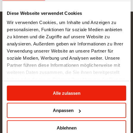
Diese Webseite verwendet Cookies
Wir verwenden Cookies, um Inhalte und Anzeigen zu
Gurtner Wellness GmbH
personalisieren, Funktionen für soziale Medien anbieten
zu können und die Zugriffe auf unsere Website zu
SHOWROOM NEU: in Arbeit - wir bitten um etwas
analysieren. Außerdem geben wir Informationen zu Ihrer
Geduld
Verwendung unserer Website an unsere Partner für
BÜRO (kein Kundenverkehr):
soziale Medien, Werbung und Analysen weiter. Unsere
Gunzing 57
Partner führen diese Informationen möglicherweise mit
4923 Lohnsburg
weiteren Daten zusammen, die Sie ihnen bereitgestellt
Tel.: +43/676/4403679
haben oder die sie im Rahmen Ihrer Nutzung der Dienste
office@gurtner-infrarot.at
gesammelt haben.
Alle zulassen
Anfrage senden
Anpassen
Ablehnen
Pinterest