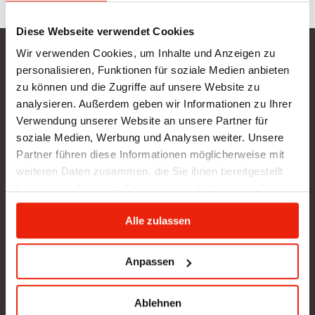
Diese Webseite verwendet Cookies
Wir verwenden Cookies, um Inhalte und Anzeigen zu
Gurtner Wellness GmbH
personalisieren, Funktionen für soziale Medien anbieten
zu können und die Zugriffe auf unsere Website zu
SHOWROOM NEU: in Arbeit - wir bitten um etwas
analysieren. Außerdem geben wir Informationen zu Ihrer
Geduld
Verwendung unserer Website an unsere Partner für
BÜRO (kein Kundenverkehr):
soziale Medien, Werbung und Analysen weiter. Unsere
Gunzing 57
Partner führen diese Informationen möglicherweise mit
4923 Lohnsburg
weiteren Daten zusammen, die Sie ihnen bereitgestellt
Tel.: +43/676/4403679
haben oder die sie im Rahmen Ihrer Nutzung der Dienste
office@gurtner-infrarot.at
gesammelt haben.
Alle zulassen
Anfrage senden
Anpassen
Ablehnen
Pinterest