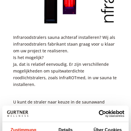
Infraroodstralers sauna achteraf installeren? Wij als
infraroodstralers fabrikant staan graag voor u klaar
om uw project te realiseren.
Is het mogelijk?
Ja, dat is relatief eenvoudig. Er zijn verschillende
mogelijkheden om spuitwaterdichte
roodlichtstralers, zoals InfraROTmed, in uw sauna te
installeren.
U kunt de straler naar keuze in de saunawand
integreren of op de wand monteren. De integratie
van de fullspektrumstraler in de saunawand is
natuurlijk optisch de mooiste variant. Het neemt ook
minder ruimte in de binnenruimte van de sauna in
Zustimmung
Details
Über Cookies