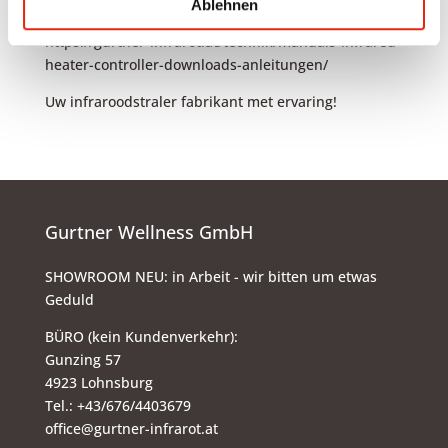
klaar en helpen wij u bij de planning.
Ablehnen
https://gurtner-infrarot.at/technik/manuals-infrared-
heater-controller-downloads-anleitungen/
Uw infraroodstraler fabrikant met ervaring!
Gurtner Wellness GmbH
SHOWROOM NEU: in Arbeit - wir bitten um etwas
Geduld
BÜRO (kein Kundenverkehr):
Gunzing 57
4923 Lohnsburg
Tel.: +43/676/4403679
office@gurtner-infrarot.at