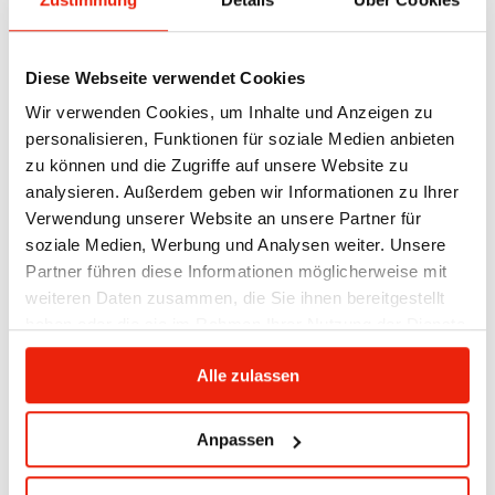
September 2024
Juli 2024
Mai 2024
Diese Webseite verwendet Cookies
April 2024
Wir verwenden Cookies, um Inhalte und Anzeigen zu
personalisieren, Funktionen für soziale Medien anbieten
Categories
zu können und die Zugriffe auf unsere Website zu
analysieren. Außerdem geben wir Informationen zu Ihrer
Infrarotkabinen
Verwendung unserer Website an unsere Partner für
Infrarotstrahler und Steuerungen
soziale Medien, Werbung und Analysen weiter. Unsere
Partner führen diese Informationen möglicherweise mit
Meta
weiteren Daten zusammen, die Sie ihnen bereitgestellt
Anmelden
haben oder die sie im Rahmen Ihrer Nutzung der Dienste
Eintrags-Feed
gesammelt haben.
Alle zulassen
Kommentar-Feed
WordPress.org
Anpassen
Gurtner Wellness GmbH