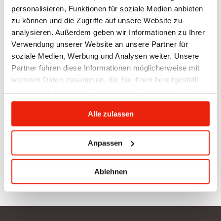
Temperaturen kommen Sie mit höherer
personalisieren, Funktionen für soziale Medien anbieten
Luftfeuchtigkeit leichter ins Schwitzen, als bei
zu können und die Zugriffe auf unsere Website zu
trockener Luft. Machen Sie daher mehr Aufgüsse
analysieren. Außerdem geben wir Informationen zu Ihrer
(die Steine müssen jedoch heiß genug sein) oder
Verwendung unserer Website an unsere Partner für
verwenden Sie die Verdampferfunktion Ihres
soziale Medien, Werbung und Analysen weiter. Unsere
Kombiofens.
Partner führen diese Informationen möglicherweise mit
weiteren Daten zusammen, die Sie ihnen bereitgestellt
Saunieren ist auch kein Wettkampf. Bleiben Sie
haben oder die sie im Rahmen Ihrer Nutzung der Dienste
immer nur solange, wie es Ihnen gut tut. Bei
gesammelt haben.
Infrarotkabinen reicht eine durchgehende
Alle zulassen
Anwendung. In der Sauna werden je nach Belieben
oft mehrere Aufgüsse mit Pausen gemacht. Achten
Sie dabei immer auf Ihren Körper. Ist es zu
Anpassen
anstrengend, verlangt er nach einer Pause!
Ablehnen