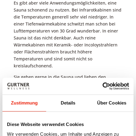
Es gibt aber viele Anwendungsmöglichkeiten, eine
Sauna schonend zu nutzen. Bei Infrarotkabinen sind
die Temperaturen generell sehr viel niedriger. In
einer Tiefenwärmekabine schwitzt man schon bei
Lufttemperaturen von 30 Grad wunderbar. In einer
Sauna ist das nicht denkbar. Auch reine
Wärmekabinen mit Keramik- oder Incoloystrahlern
oder Flächenstrahlern braucht höhere
Temperaturen und sind somit nicht so
kreislaufschonend.
Sie gehen gerne in die Sauna und lieben den
duftenden Aufguß? Jedoch vertragen Sie die hohe
Temperatur nicht so gut? Dann haben wir gute
Nachrichten für Sie. Es ist kein Muß, den Ofen auf
Zustimmung
Details
Über Cookies
höchste Stufe zu stellen. Versuchen Sie doch einmal
gleich zu Beginn der Aufheizzeit in Ihre Sauna zu
gehen. Geben Sie Ihrem Körper die Möglichkeit, sich
Diese Webseite verwendet Cookies
der Temperaturveränderung anzupassen. Steigern
Sie die Hitze nicht zu sehr. Bei niedrigen
Wir verwenden Cookies, um Inhalte und Anzeigen zu