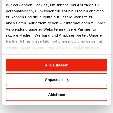
hőt! Alacsonyabb hőmérsékleten magasabb
Wir verwenden Cookies, um Inhalte und Anzeigen zu
páratartalom mellett könnyebben izzad, mint száraz
personalisieren, Funktionen für soziale Medien anbieten
levegőben. Ezért érdemes többször felönteni (ehhez
zu können und die Zugriffe auf unsere Website zu
viszont a köveknek elég forrónak kell lenniük), vagy
analysieren. Außerdem geben wir Informationen zu Ihrer
használja a kombinált szaunakályha gőzölő
Verwendung unserer Website an unsere Partner für
funkcióját.
soziale Medien, Werbung und Analysen weiter. Unsere
Partner führen diese Informationen möglicherweise mit
A szaunázás nem verseny. Maradjon bent mindig
weiteren Daten zusammen, die Sie ihnen bereitgestellt
csak addig, amíg jól érzi magát. Az infraszaunában
haben oder die sie im Rahmen Ihrer Nutzung der Dienste
általában elegendő egy folyamatos használat. A
gesammelt haben.
hagyományos szaunában ezzel szemben gyakran
Alle zulassen
több felöntés történik, szünetekkel megszakítva –
igény szerint. Figyeljen mindig a testére! Ha túl
megterhelővé válik, a szervezete jelezni fogja, hogy
Anpassen
ideje szünetet tartani.
Ablehnen