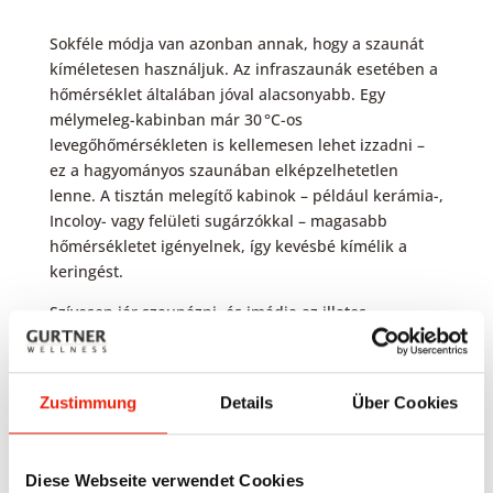
Sokféle módja van azonban annak, hogy a szaunát
kíméletesen használjuk. Az infraszaunák esetében a
hőmérséklet általában jóval alacsonyabb. Egy
mélymeleg-kabinban már 30 °C-os
levegőhőmérsékleten is kellemesen lehet izzadni –
ez a hagyományos szaunában elképzelhetetlen
lenne. A tisztán melegítő kabinok – például kerámia-,
Incoloy- vagy felületi sugárzókkal – magasabb
hőmérsékletet igényelnek, így kevésbé kímélik a
keringést.
Szívesen jár szaunázni, és imádja az illatos
felöntéseket? De a magas hőmérsékletet nem bírja
olyan jól? Akkor jó hírünk van az Ön számára! Nem
kötelező a szaunakályhát a legmagasabb fokozatra
Zustimmung
Details
Über Cookies
állítani. Próbálja ki, hogy már a felfűtési szakasz
elején bemegy a szaunába. Így a szervezetének
lehetősége nyílik fokozatosan alkalmazkodni a
Diese Webseite verwendet Cookies
hőmérsékletváltozáshoz. Ne emelje túl magasra a