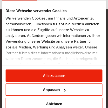
Diese Webseite verwendet Cookies
Wir verwenden Cookies, um Inhalte und Anzeigen zu
Gurtner Wellness GmbH
personalisieren, Funktionen für soziale Medien anbieten
zu können und die Zugriffe auf unsere Website zu
SHOWROOM NEU: in Arbeit - wir bitten um etwas
analysieren. Außerdem geben wir Informationen zu Ihrer
Geduld
Verwendung unserer Website an unsere Partner für
BÜRO (kein Kundenverkehr):
soziale Medien, Werbung und Analysen weiter. Unsere
Gunzing 57
Partner führen diese Informationen möglicherweise mit
4923 Lohnsburg
weiteren Daten zusammen, die Sie ihnen bereitgestellt
Tel.: +43/676/4403679
haben oder die sie im Rahmen Ihrer Nutzung der Dienste
office@gurtner-infrarot.at
gesammelt haben.
Alle zulassen
Anfrage senden
Anpassen
Ablehnen
Pinterest