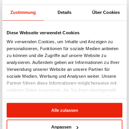
Network form: TN-S P+N+PE (according to DIN
VDE 0100-540:2007-06 (point 543.4.3))
Zustimmung
Details
Über Cookies
Performance:
Maximum total power icon 2 Touch: 2.8 kW; 2
channels each max 6A, total max. 13A
Diese Webseite verwendet Cookies
Protection class housing: IP20 (EN 60529)
Wir verwenden Cookies, um Inhalte und Anzeigen zu
Cooling: passive, maximum ambient
personalisieren, Funktionen für soziale Medien anbieten
temperature 45°C
ISO Klasse: B (EN 60085)
zu können und die Zugriffe auf unsere Website zu
Other optional (necessary for commercial
analysieren. Außerdem geben wir Informationen zu Ihrer
systems): Emergency shutdown via
Verwendung unserer Website an unsere Partner für
EMERGENCY STOP, shutdown at a
soziale Medien, Werbung und Analysen weiter. Unsere
temperature of , for example>45°C at 110 cm
Partner führen diese Informationen möglicherweise mit
above sea level.Control unit: Individual
weiteren Daten zusammen, die Sie ihnen bereitgestellt
control of the channels Timer: yes
haben oder die sie im Rahmen Ihrer Nutzung der Dienste
gesammelt haben.
Alle zulassen
Recommended accessories
Anpassen