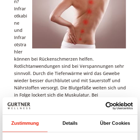
n?
Infrar
otkabi
ne
und
Infrar
otstra
hler
können bei Rückenschmerzen helfen.
Rotlichtanwendungen sind bei Verspannungen sehr
sinnvoll. Durch die Tiefenwärme wird das Gewebe
wieder besser durchblutet und mit Sauerstoff und
Nährstoffen versorgt. Die Blutgefäße weiten sich und
in Folge lockert sich die Muskulatur. Bei
hartnäckigen Verspannungen empfiehlt sich eine
regelmäßige Anwendung von Rotlicht, auch in
Kombination mit Massagen.
Zustimmung
Details
Über Cookies
Wichtig! Wenn Sie Ihre Verspannungen dauerhaft