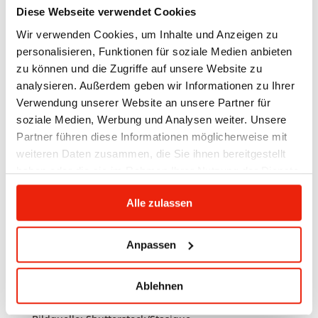
loswerden wollen, müssen Sie der Ursache auf den
Diese Webseite verwendet Cookies
Grund zu gehen. Ihr Körper reagiert eventuell auf
Wir verwenden Cookies, um Inhalte und Anzeigen zu
falsche Haltung, die Sie dringend korrigieren
personalisieren, Funktionen für soziale Medien anbieten
müssen um Schäden an den Wirbeln zu vermeiden.
zu können und die Zugriffe auf unsere Website zu
Ihr Physiotherapeut oder Arzt des Vertrauens kann
analysieren. Außerdem geben wir Informationen zu Ihrer
Ihnen hier hilfreich zur Seite stehen und Ihnen auch
Verwendung unserer Website an unsere Partner für
Übungen zeigen.
Klären Sie die Ursache der Rückenschmerzen
soziale Medien, Werbung und Analysen weiter. Unsere
unbedingt ab! Nicht immer ist Wärme die beste
Partner führen diese Informationen möglicherweise mit
Lösung. Wenn Sie z.B. an Entzündungen leiden,
weiteren Daten zusammen, die Sie ihnen bereitgestellt
sollten Sie normalerweise Wärme vermeiden. Die
haben oder die sie im Rahmen Ihrer Nutzung der Dienste
Ursache könnte z.B. ein Problem an den
gesammelt haben.
Bandscheiben sein, ein eingeklemmter Nerv oder
Alle zulassen
die Wirbeln selbst sein.
Eine Infrarotkabine oder ein Infrarotstrahler kann
Anpassen
also bei Rückenschmerzen Linderung verschaffen,
ersetzt aber nie den Ganz zum Arzt oder
Ablehnen
Therapeuten.