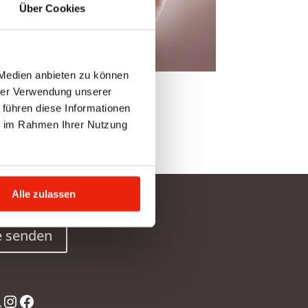
Über Cookies
 Medien anbieten zu können
an de arts of therapeut.
hrer Verwendung unserer
 führen diese Informationen
ie im Rahmen Ihrer Nutzung
Alle zulassen
e senden
terest
mazon
Instagram
Facebook