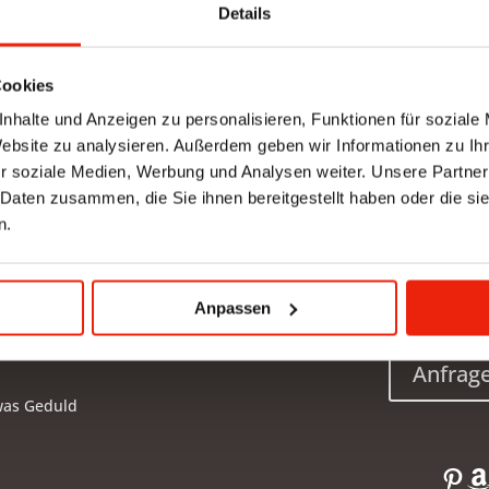
Details
ij nuttige hulp bieden en ook oefeningen tonen.
derzoekt! Niet altijd is warmte de beste oplossing. Als u
u u normaal gesproken warmte moeten vermijden. De oorzaak kan
Cookies
lschijven zijn, een ingeklemde zenuw of de wervels zelf.
nhalte und Anzeigen zu personalisieren, Funktionen für soziale
s verlichting bieden bij rugpijn, maar vervangt nooit een bezoek a
Website zu analysieren. Außerdem geben wir Informationen zu I
r soziale Medien, Werbung und Analysen weiter. Unsere Partner
 Daten zusammen, die Sie ihnen bereitgestellt haben oder die s
n.
Anpassen
Anfrag
was Geduld
Pin
A