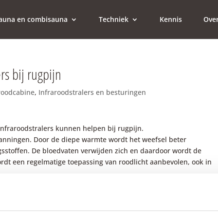
 sauna en combisauna
Techniek
Kennis
Ove
rs bij rugpijn
roodcabine
,
Infraroodstralers en besturingen
infraroodstralers kunnen helpen bij rugpijn.
spanningen. Door de diepe warmte wordt het weefsel beter
gsstoffen. De bloedvaten verwijden zich en daardoor wordt de
rdt een regelmatige toepassing van roodlicht aanbevolen, ook in
 kwijtraken, moet u de oorzaak achterhalen. Uw lichaam reageert
end moet corrigeren om schade aan de wervels te voorkomen. Uw