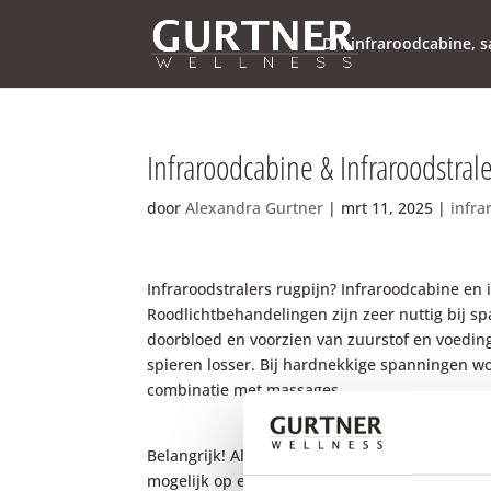
DIY infraroodcabine,
Infraroodcabine & Infraroodstrale
door
Alexandra Gurtner
|
mrt 11, 2025
|
infra
Infraroodstralers rugpijn? Infraroodcabine en 
Roodlichtbehandelingen zijn zeer nuttig bij 
doorbloed en voorzien van zuurstof en voedin
spieren losser. Bij hardnekkige spanningen wo
combinatie met massages.
Belangrijk! Als u uw spanning permanent wilt
mogelijk op een slechte houding, die u dring