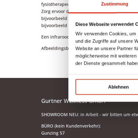
Zustimmung
fysiotherapeut of vertrouwde arts kan u hierb
Zorg ervoor dat u de oorzaak van de rugpijn on
bijvoorbeeld last heeft van ontstekingen, zo
Diese Webseite verwendet 
bijvoorbeeld een probleem met de tussenwerve
Wir verwenden Cookies, um I
Een infraroodcabine of infraroodstraler kan du
und die Zugriffe auf unsere 
Afbeeldingsbron: Shutterstock/Stasique
Website an unsere Partner fü
möglicherweise mit weiteren
der Dienste gesammelt habe
Ablehnen
Gurtner Wellness GmbH
SHOWROOM NEU: in Arbeit - wir bitten um et
BÜRO (kein Kundenverkehr):
Gunzing 57